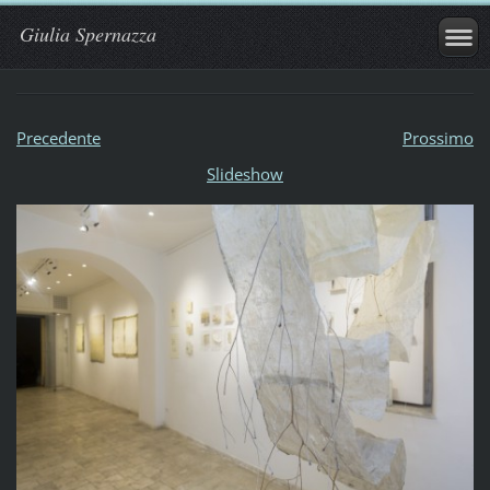
Giulia Spernazza
Precedente
Prossimo
Slideshow