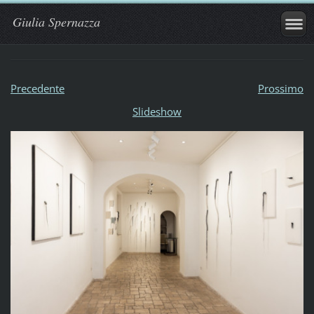
Giulia Spernazza
Precedente
Prossimo
Slideshow